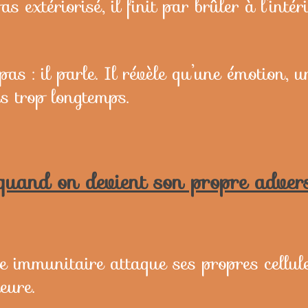
s extériorisé, il finit par brûler à l’inté
pas : il parle. Il révèle qu’une émotion, 
és trop longtemps.
quand on devient son propre adver
me immunitaire attaque ses propres cellu
eure.