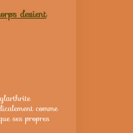
orps devient
larthrite
édicalement comme
que ses propres