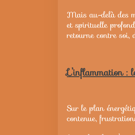
Mais au-delà des mo
et spirituelle profon
retourne contre soi,
L’inflammation : l
Sur le plan énergéti
contenue, frustratio