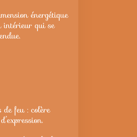
imension énergétique
u intérieur qui se
tendue.
 de feu : colère
d’expression.