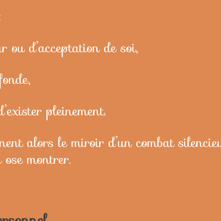
:
 ou d’acceptation de soi,
fonde,
’exister pleinement.
ent alors le miroir d’un combat silencieu
n ose montrer.
rsonnel