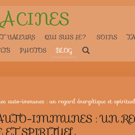
RACINES
T VALEURS
QUI SUIS JE?
SOINS
TA
NTS
PHOTOS
BLOG
s auto-immunes : un regard énergétique et spiritue
AUTO-IMMUNES : UN R
 ET SPIRITUEL