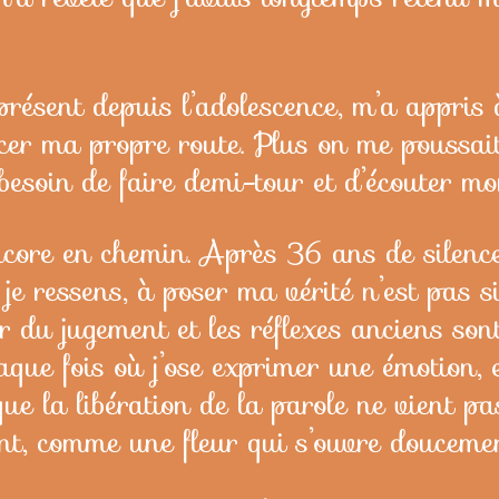
présent depuis l’adolescence, m’a appris 
racer ma propre route. Plus on me poussai
 besoin de faire demi-tour et d’écouter m
encore en chemin. Après 36 ans de silenc
e je ressens, à poser ma vérité n’est pa
ur du jugement et les réflexes anciens so
que fois où j’ose exprimer une émotion, e
 que la libération de la parole ne vient pa
nt, comme une fleur qui s’ouvre doucemen