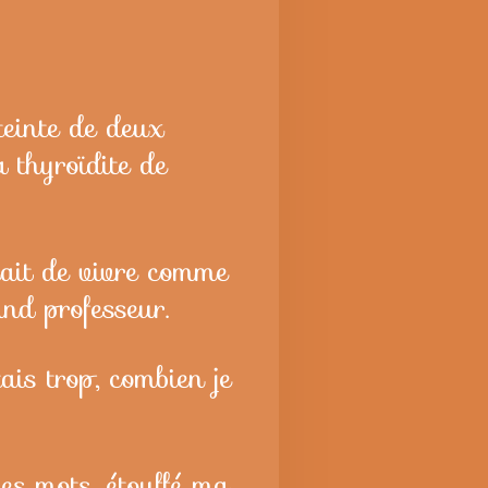
teinte de deux
 thyroïdite de
hait de vivre comme
and professeur.
is trop, combien je
es mots, étouffé ma