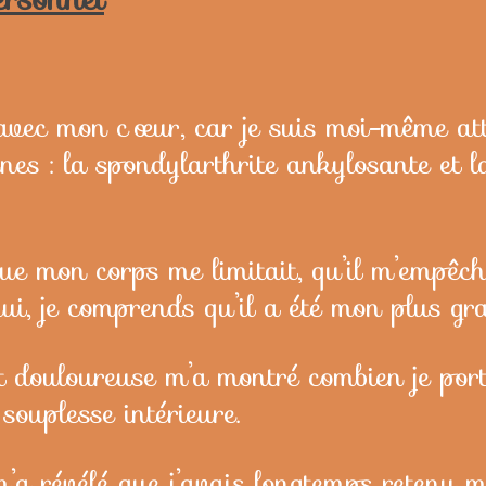
 avec mon cœur, car je suis moi-même at
s : la spondylarthrite ankylosante et la
que mon corps me limitait, qu’il m’empêc
hui, je comprends qu’il a été mon plus gr
 douloureuse m’a montré combien je porta
souplesse intérieure.
’a révélé que j’avais longtemps retenu m