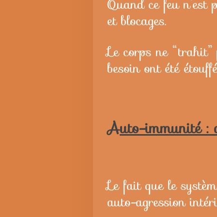
Quand ce feu n’est pa
et blocages.
Le corps ne “trahit” 
besoin ont été étouff
Auto-immunité : 
Le fait que le systè
auto-agression intéri