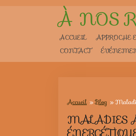
Passer
À NOS
au
contenu
ACCUEIL
APPROCHE E
principal
CONTACT
ÉVÉNEME
Accueil
»
Blog
»
Maladie
MALADIES 
ÉNERGÉTIQUE