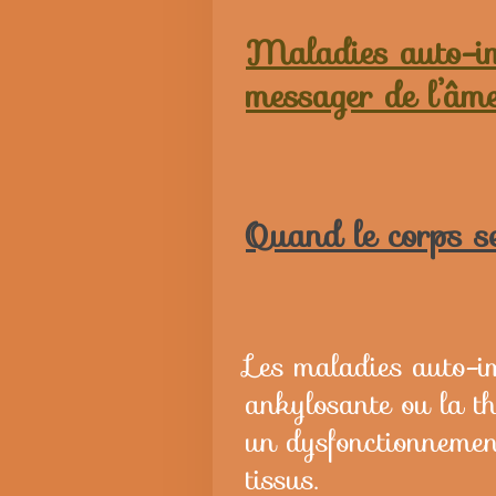
Maladies auto-im
messager de l’âm
Quand le corps se
Les maladies auto-i
ankylosante ou la t
un dysfonctionnemen
tissus.