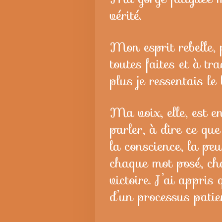
vérité.
Mon esprit rebelle, 
toutes faites et à t
plus je ressentais le
Ma voix, elle, est 
parler, à dire ce qu
la conscience, la pe
chaque mot posé, cha
victoire. J’ai appris
d’un processus patie