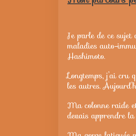
Je parle de ce sujet
maladies auto-immune
Hashimoto.
Longtemps, j’ai cru 
les autres. Aujourd’
Ma colonne raide et
devais apprendre la 
Ma gorge fatiguée m