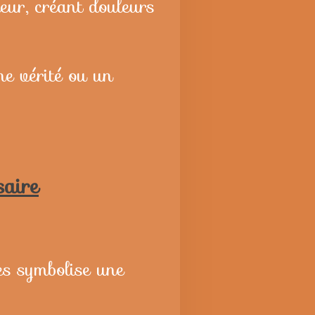
rieur, créant douleurs
une vérité ou un
saire
les symbolise une