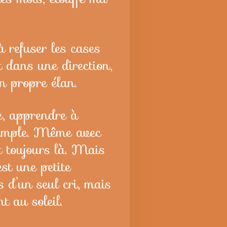
à refuser les cases
t dans une direction,
on propre élan.
e, apprendre à
s simple. Même avec
nt toujours là. Mais
st une petite
s d’un seul cri, mais
t au soleil.