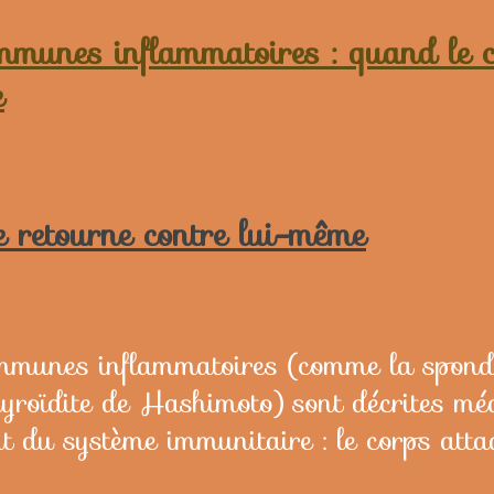
munes inflammatoires : quand le c
e
 retourne contre lui-même
mmunes inflammatoires (comme la spondy
hyroïdite de Hashimoto) sont décrites m
t du système immunitaire : le corps atta