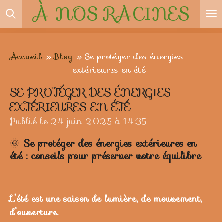
À NOS
RACINES
Passer
au
contenu
principal
Accueil
»
Blog
»
Se protéger des énergies
extérieures en été
SE PROTÉGER DES ÉNERGIES
EXTÉRIEURES EN ÉTÉ
Publié le 24 juin 2025 à 14:35
🌞
Se protéger des énergies extérieures en
été : conseils pour préserver votre équilibre
L’été est une saison de lumière, de mouvement,
d’ouverture.