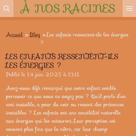
À NOS
RACINES
Passer
au
contenu
principal
Accueil
»
Blog
»
Les enfants ressentent-ils les énergies
?
LES ENFANTS RESSENTENT-ILS
LES ÉNERGIES ?
Publié le 14 juin 2025 à 13:11
Avez-vous déjà remarqué que votre enfant semble
percevoir ce que vous ne voyez pas ? Qu’il parle d’un
ami invisible, a peur du noir ou ressent des présences
invisibles ? Les enfants ont une sensibilité naturelle
aux énergies qui les entourent. Leur perception est
souvent plus fine que la nôtre, car leur champ